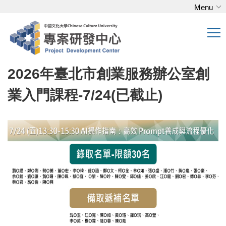
Menu
跳
到
主
要
內
2026年臺北市創業服務辦公室創
容
區
業入門課程-7/24(已截止)