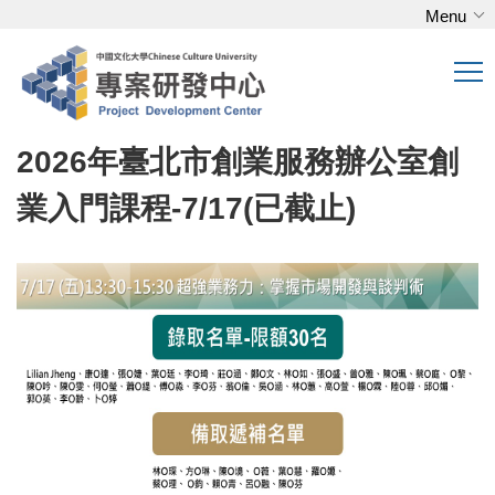
Menu
跳
到
主
要
內
2026年臺北市創業服務辦公室創
容
區
業入門課程-7/17(已截止)