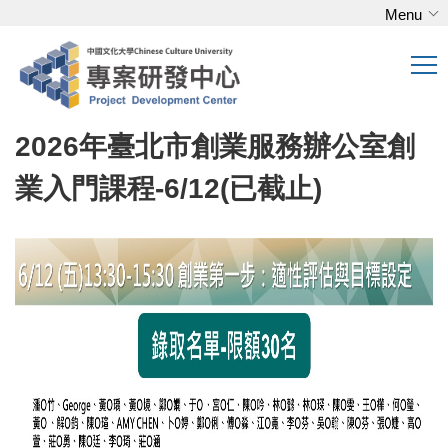
Menu
跳
到
主
要
內
2026年臺北市創業服務辦公室創
容
區
業入門課程-6/12(已截止)