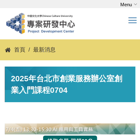
Menu
跳
到
主
要
內
容
首頁
最新消息
區
2025年台北市創業服務辦公室創
業入門課程0704